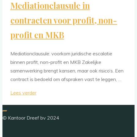
Mediationclausule in
contracten voor profit, non-
profit en MKB
Mediationclausule: voorkom juridische escalatie
binnen profit, non-profit en MKB Zakelijke
samenwerking brengt kansen, maar ook risico’s. Een
contract is bedoeld om afspraken vast te leggen, …
"Mediationclausule
Lees verder
in
contracten
© Kantoor Dreef bv 2024
voor
profit,
non-