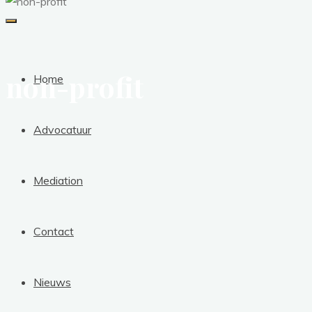
non-profit
Home
Advocatuur
Mediation
Contact
Nieuws